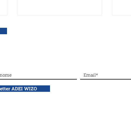
DONA con bonifico bancario a: ADEI WIZO ETS,
IBAN: IT50 Q010 0501 6060 00
NON 
Silenced No More: rompere
il silenzio sulle violenze del
7 ottobre
letter ADEI WIZO