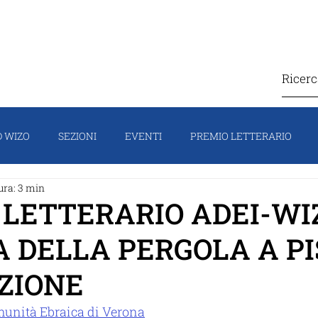
IZO
COSA FACCIAMO
CONTATTI
SOSTIEN
 WIZO
SEZIONI
EVENTI
PREMIO LETTERARIO
ura: 3 min
TI
CAMPAGNA
HOMEPAGE
IL PORTAVOCE
FO
 LETTERARIO ADEI-WI
 DELLA PERGOLA A PI
ZIONE
unità Ebraica di Verona