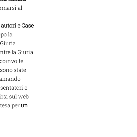
ormarsi al 
autori e Case 
po la 
 Giuria 
tre la Giuria 
 coinvolte 
 sono state 
hiamando 
sentatori e 
rsi sul web 
tesa per 
un 