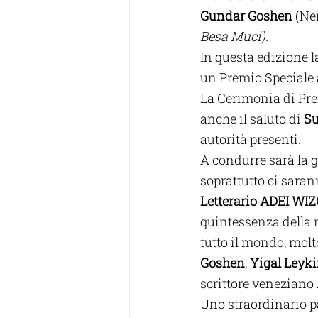
Gundar Goshen
 (Ne
Besa Muci). 
In questa edizione la
un Premio Speciale 
La Cerimonia di Pre
anche il saluto di 
Su
autorità presenti.
A condurre sarà la g
soprattutto ci saranno
Letterario ADEI WIZ
quintessenza della n
tutto il mondo, molt
Goshen
, 
Yigal Leyk
scrittore veneziano 
Uno straordinario pa