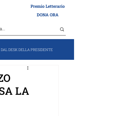
Premio Letterario
I ADEI WIZO
DONA ORA
DAL DESK DELLA PRESIDENTE
RUM
VOCI DA ISRAELE
ZO
SA LA