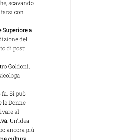
che, scavando 
ntarsi con 
 Superiore a 
izione del 
o di posti 
tro Goldoni, 
sicologa 
fa. Si può 
e le Donne 
ivare al 
iva
. Un’idea 
po ancora più 
una cultura 