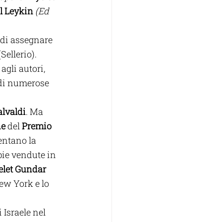
l Leykin
 (Ed 
 di assegnare 
(Sellerio).
gli autori, 
 di numerose 
lvaldi
. Ma 
ne
 del 
Premio 
ntano la 
pie vendute in 
elet Gundar 
ew York e lo 
 Israele nel 