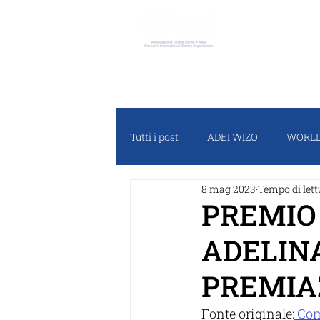
ADEI W
Tutti i post
ADEI WIZO
WORLD
8 mag 2023
Tempo di lett
RASSEGNA STAMPA
PROGET
PREMIO
ADELINA
PREMIA
Fonte originale:
Com