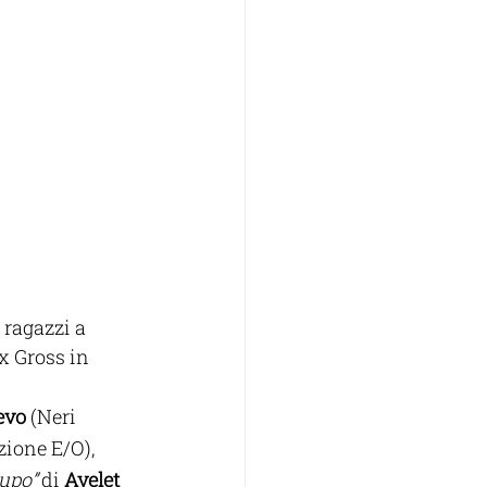
 ragazzi a 
x Gross in 
evo
 (Neri 
zione E/O), 
upo” 
di
 Ayelet 