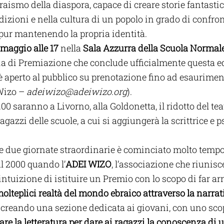
raismo della diaspora, capace di creare storie fantasti
adizioni e nella cultura di un popolo in grado di confro
 pur mantenendo la propria identità.
 maggio alle 17
 nella 
Sala Azzurra della Scuola Normale
ia di Premiazione che conclude ufficialmente questa ed
è aperto al pubblico su prenotazione fino ad esauriment
Wizo – 
adeiwizo@adeiwizo.org
).
9.00 saranno a Livorno, alla Goldonetta, il ridotto del tea
ragazzi delle scuole, a cui si aggiungerà la scrittrice e p
te due giornate straordinarie è cominciato molto tempo 
al 2000 quando l’
ADEI WIZO
, l’associazione che riunisc
l’intuizione di istituire un Premio con lo scopo di far arr
olteplici realtà del mondo ebraico attraverso la narrat
creando una sezione dedicata ai giovani, con uno sco
zare la letteratura per dare ai ragazzi la conoscenza di 