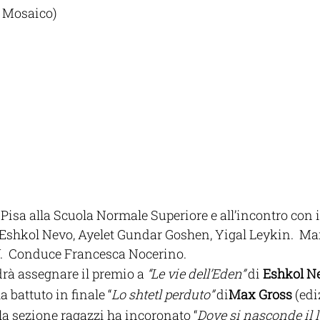
te Mosaico)
Pisa alla Scuola Normale Superiore e all’incontro con i
 Eshkol Nevo, Ayelet Gundar Goshen, Yigal Leykin.  Ma
.  Conduce Francesca Nocerino.
drà assegnare il premio a 
“Le vie dell’Eden” 
di 
Eshkol N
 battuto in finale “
Lo shtetl perduto” 
di
Max Gross
 (edi
la sezione ragazzi ha incoronato “
Dove si nasconde il l