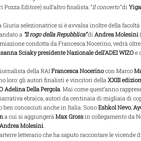
ri Pozza Editore) sull’altro finalista: “
Il concerto” 
di 
Yiga
 Giuria selezionatrice si è avvalsa inoltre della facoltà
andato a 
“Il rogo della Repubblica”
 di 
Andrea Molesini
 
miazione condotta da Francesca Nocerino, vedrà oltre a
sanna Sciaky presidente Nazionale dell’ADEI WIZO
 e
iornalista della RAI 
Francesca Nocerino
 con Marco
 Ma
 loro: gli autori finalisti e vincitori della 
XXIII edizio
O Adelina Della Pergola
. Mai come quest’anno rapprese
arrativa ebraica, autori da centinaia di migliaia di co
o ben conosciuti anche in Italia. Sono 
Eshkol Nevo
, 
Ay
in
 a cui si aggiungerà 
Max Gross
 in collegamento da N
Andrea Molesini
.
rterre letterario che ha saputo raccontare le vicende di