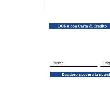
DONA con Carta di Credito
Silenced No More, il
webinar di Adei Wizo: «Di
fronte allo stupro il silenzio
Desidero ricevere la news
è complicità»
ADEI WIZO
ETS
Associazione Donne Ebree d'Italia