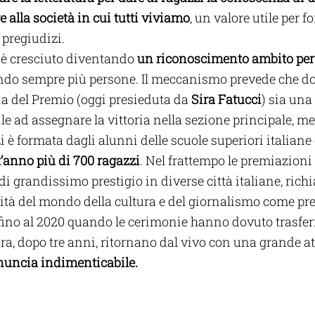
e alla società in cui tutti viviamo
, un valore utile per f
 pregiudizi.
 è cresciuto diventando 
un riconoscimento ambito per 
ndo sempre più persone. Il meccanismo prevede che do
ia del Premio (oggi presieduta da
 Sira Fatucci
) sia una
e ad assegnare la vittoria nella sezione principale, men
i è formata dagli alunni delle scuole superiori italiane
’anno più di 700 ragazzi
. Nel frattempo le premiazioni
 di grandissimo prestigio in diverse città italiane, ric
ità del mondo della cultura e del giornalismo come pre
 fino al 2020 quando le cerimonie hanno dovuto trasferi
ra, dopo tre anni, ritornano dal vivo con una grande at
nuncia indimenticabile.