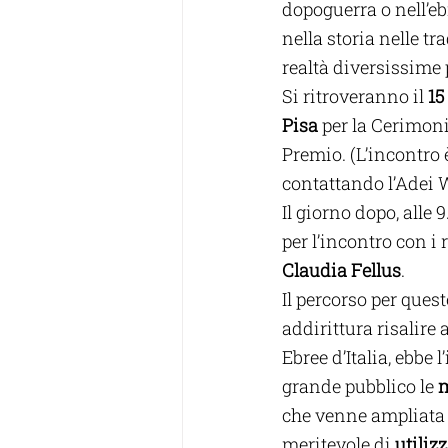
dopoguerra o nell’eb
nella storia nelle tr
realtà diversissime
Si ritroveranno il 
15
Pisa 
per la Cerimon
Premio. (L’incontro 
contattando l’Adei 
Il giorno dopo, alle 
per l’incontro con i 
Claudia Fellus
.
Il percorso per ques
addirittura risalire 
Ebree d’Italia, ebbe 
grande pubblico le 
m
che venne ampliata 
meritevole di 
utiliz