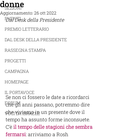
donne
SEZIONI
Aggiornamento:
26 ott 2022
EVENTI
Dal Desk della Presidente 
PREMIO LETTERARIO
DAL DESK DELLA PRESIDENTE
RASSEGNA STAMPA
PROGETTI
CAMPAGNA
HOMEPAGE
IL PORTAVOCE
Se non ci fossero le date a ricordarci 
FORUM
che gli anni passano, potremmo dire 
che viviamo in un presente dove il 
VOCI DA ISRAELE
tempo ha assunto forme inconsuete. 
C’è
il tempo delle stagioni che sembra 
fermarsi
: arriviamo a Rosh 