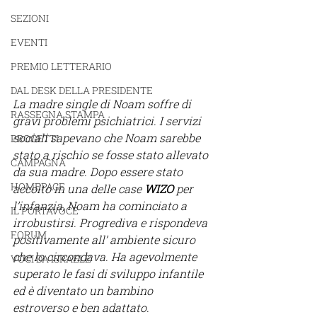
SEZIONI
EVENTI
PREMIO LETTERARIO
DAL DESK DELLA PRESIDENTE
La madre single di Noam soffre di 
RASSEGNA STAMPA
gravi problemi psichiatrici. I servizi 
sociali sapevano che Noam sarebbe 
PROGETTI
stato a rischio se fosse stato allevato 
CAMPAGNA
da sua madre. Dopo essere stato 
HOMEPAGE
accolto in una delle case 
WIZO
 per 
l’infanzia, Noam ha cominciato a 
IL PORTAVOCE
irrobustirsi. Progrediva e rispondeva 
FORUM
positivamente all’ ambiente sicuro 
che lo circondava. Ha agevolmente 
VOCI DA ISRAELE
superato le fasi di sviluppo infantile 
ed è diventato un bambino 
estroverso e ben adattato.