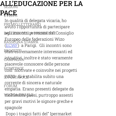
ALL’EDUCAZIONE PER LA
SEZIONI
PACE
EVENTI
In qualità di delegata vicaria, ho 
PREMIO LETTERARIO
avuto l’opportunità di partecipare 
agli incontri promossi dal Consiglio 
DAL DESK DELLA PRESIDENTE
Europeo delle federazioni Wizo 
RASSEGNA STAMPA
(
ECWF
)  a Parigi.  Gli incontri sono 
PROGETTI
stati estremamente interessanti ed 
istruttivi, inoltre è stato veramente 
CAMPAGNA
piacevole conoscere delle persone 
HOMEPAGE
così  motivate e coinvolte nei progetti 
WIZO.  Si è stabilita subito una 
IL PORTAVOCE
corrente di sincera e naturale 
FORUM
empatia. Erano presenti delegate da 
VOCI DA ISRAELE
moltissimi paesi, purtroppo assenti 
per gravi motivi le signore greche e  
spagnole
 Dopo i tragici fatti del” Ipermarket  