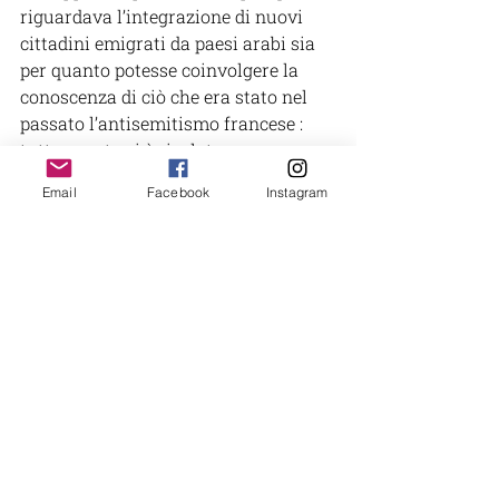
riguardava l’integrazione di nuovi 
cittadini emigrati da paesi arabi sia 
per quanto potesse coinvolgere la 
conoscenza di ciò che era stato nel 
passato l’antisemitismo francese : 
tutto questo si è rivelato un errore 
imperdonabile che non può e non 
Email
Facebook
Instagram
deve essere reiterato ancora oggi