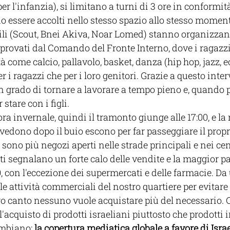
 per l'infanzia), si limitano a turni di 3 ore in conformi
 essere accolti nello stesso spazio allo stesso moment
li (Scout, Bnei Akiva, Noar Lomed) stanno organizzand
pprovati dal Comando del Fronte Interno, dove i ragazz
tà come calcio, pallavolo, basket, danza (hip hop, jazz, ec
r i ragazzi che per i loro genitori. Grazie a questo inte
in grado di tornare a lavorare a tempo pieno e, quando p
stare con i figli.
’ora invernale, quindi il tramonto giunge alle 17:00, e la
 vedono dopo il buio escono per far passeggiare il propr
sono più negozi aperti nelle strade principali e nei cen
i segnalano un forte calo delle vendite e la maggior pa
, con l'eccezione dei supermercati e delle farmacie. Da 
e attività commerciali del nostro quartiere per evitare i
ro canto nessuno vuole acquistare più del necessario. 
'acquisto di prodotti israeliani piuttosto che prodotti 
mbiano: 
la copertura mediatica globale a favore di Isra