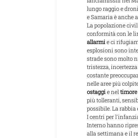
lanciamissili nel Ma
lungo raggio e droni
e Samaria è anche a
La popolazione civil
conformità con le l
allarmi 
e ci rifugiam
esplosioni sono inte
strade sono molto nu
tristezza, incertezza
costante preoccupazi
nelle aree più colpite
ostaggi
 e nel 
timore 
più tolleranti, sens
possibile. La rabbi
I centri per l'infan
Interno hanno ripres
alla settimana e il 