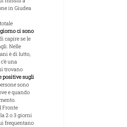
i missili a 
one in Giudea 
otale 
giorno ci sono 
i capire se le 
li. Nelle 
i è di lutto, 
 c’è una 
si trovano 
 positive sugli 
 persone sono 
dove e quando 
omento.
l Fronte 
a 2 o 3 giorni 
cui frequentano 