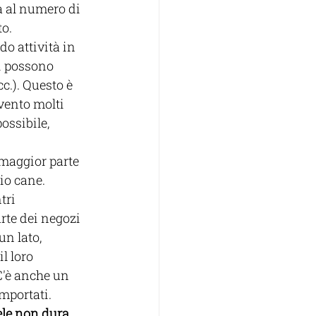
tà al numero di 
o. 
o attività in 
i possono 
c.). Questo è 
rvento molti 
ossibile, 
 maggior parte 
io cane. 
tri 
rte dei negozi 
un lato, 
l loro 
C'è anche un 
importati.
ele non dura 