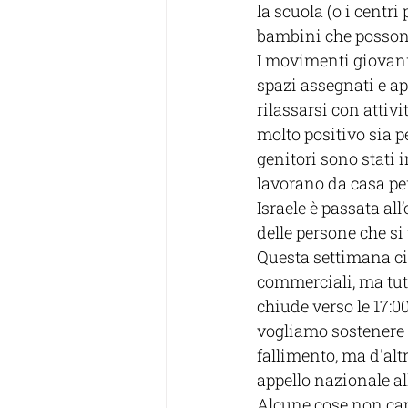
la scuola (o i centri
bambini che possono
I movimenti giovani
spazi assegnati e a
rilassarsi con attivi
molto positivo sia pe
genitori sono stati 
lavorano da casa per 
Israele è passata all
delle persone che si
Questa settimana ci 
commerciali, ma tutt
chiude verso le 17:00
vogliamo sostenere l
fallimento, ma d'alt
appello nazionale all
Alcune cose non ca