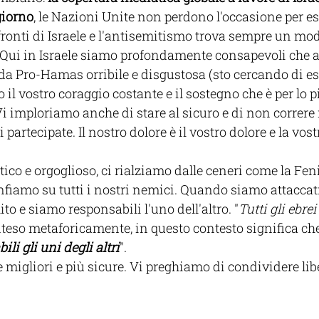
giorno
, le Nazioni Unite non perdono l'occasione per esp
fronti di Israele e l'antisemitismo trova sempre un mo
. Qui in Israele siamo profondamente consapevoli che a
a Pro-Hamas orribile e disgustosa (sto cercando di ess
il vostro coraggio costante e il sostegno che è per lo p
Vi imploriamo anche di stare al sicuro e di non correre r
partecipate. Il nostro dolore è il vostro dolore e la vos
co e orgoglioso, ci rialziamo dalle ceneri come la Fenic
nfiamo su tutti i nostri nemici. Quando siamo attaccat
ito e siamo responsabili l'uno dell'altro. "
Tutti gli ebre
Inteso metaforicamente, in questo contesto significa che
li gli uni degli altri
".
 migliori e più sicure. Vi preghiamo di condividere li