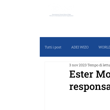
ADEI W
Tutti i post
ADEI WIZO
WORLD
3 nov 2023
Tempo di lettu
RASSEGNA STAMPA
PROGET
Ester Mor
responsab