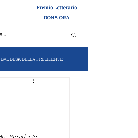
Premio Letterario
I ADEI WIZO
DONA ORA
DAL DESK DELLA PRESIDENTE
RUM
VOCI DA ISRAELE
or, Presidente 