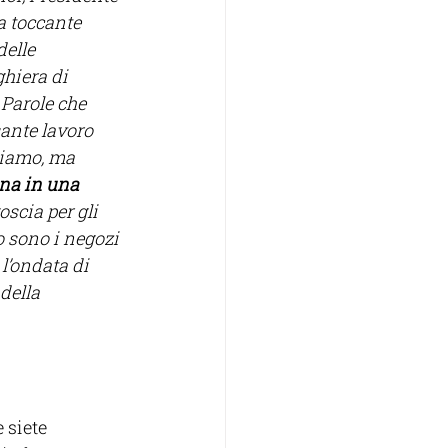
 toccante 
delle 
hiera di 
 Parole che 
ante lavoro 
iamo, ma 
ana in una 
oscia per gli 
o sono i negozi 
l’ondata di 
della 
 siete 