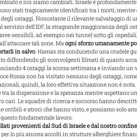
cambiato e noi siamo cambiati. Israele è profondamente i
sono stati tragicamente identificati tra i morti, mentr
 degli ostaggi. Nonostante il rilevante salvataggio di u
 servizio delI'IDF, la stragrande maggioranza degli os
aree sensibili, ad esempio nei tunnel sotto gli ospedali,
ll'attaccare tali zone. Ma 
ogni sforzo umanamente pos
ortarli in salvo
. Hamas sta conducendo una crudele gu
ato diffondendo gli sconvolgenti filmati di quanto accad
rilasciando 4 ostaggi la scorsa settimana e inviando un 
 Croce Rossa non ha visitato nessuno degli ostaggi, come
ionali, quindi, la loro effettiva situazione non è nota. 
 tra la disperazione e la speranza mentre aspettano un
o cari. Le squadre di ricerca e soccorso hanno descritto,
e orribili e atroci che hanno visto, e possiamo solo amm
e questo fondamentale lavoro. 
ollati provenienti dal Sud di Israele e dal nostro confine
per lo più ancora accolti in strutture alberghiere finanz