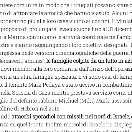
intere comunità in modo che i rifugiati possano stare 
no di affrontare le atrocità che hanno vissuto. Alcuni
orneranno più alle loro case vicino ai confini. Il Minist
 proposto di prolungare l'evacuazione fino al 31 dicemb
 e la Marina continuano le attività coordinate nell'ambi
stre e stanno raggiungendo i loro obiettivi designati. T
omplessa delle versioni cinematografiche della guerra, t
ereaved Families”, 
le famiglie colpite da un lutto in az
ovi membri alla loro comunità dall'inizio dell'operazio
enta un'altra famiglia spezzata. E vi sono casi di fami
to. Il tenente Mark Pedaya è stato ucciso in combattime
nella Striscia di Gaza mentre prestava servizio come uff
figlio del defunto rabbino Michael (Miki) Mark, assassi
olline di Hebron nel 2016. 
ando 
attacchi sporadici con missili nel nord di Israele
,
nza su quel fronte. Inoltre, mercoledì Israele ha dispieg