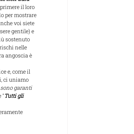
rimere il loro 
do per mostrare 
nche voi siete 
ere gentile) e 
iù sostenuto 
ischi nelle 
tra angoscia è 
e e, come il 
i, ci uniamo 
i sono garanti 
 "
Tutti gli 
beramente 