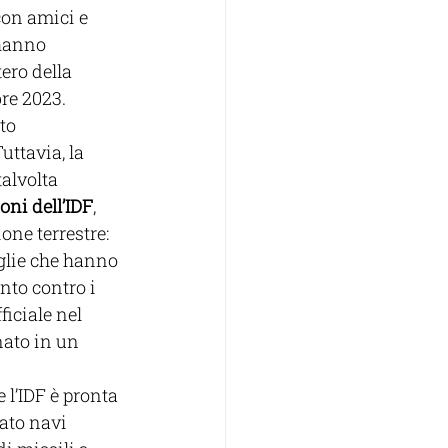
con amici e 
 hanno 
ero della 
re 2023. 
to 
uttavia, la 
alvolta 
ioni dell’IDF
, 
ne terrestre: 
glie che hanno 
nto contro i 
iciale nel 
nato in un 
 e l’IDF è pronta 
ato navi 