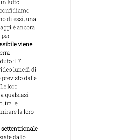
n lutto. 
e confidiamo 
no di essi, una 
taggi è ancora 
 per 
sibile viene 
erra 
uto il 7 
video lunedì di 
 previsto dalle 
Le loro 
a qualsiasi 
 tra le 
irare la loro 
 settentrionale 
iate dallo 