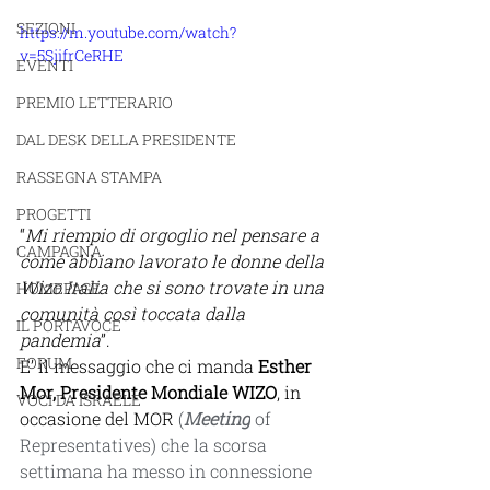
SEZIONI
https://m.youtube.com/watch?
v=5SjifrCeRHE
EVENTI
PREMIO LETTERARIO
DAL DESK DELLA PRESIDENTE
RASSEGNA STAMPA
PROGETTI
“
Mi riempio di orgoglio nel pensare a 
CAMPAGNA
come abbiano lavorato le donne della 
Wizo Italia che si sono trovate in una 
HOMEPAGE
comunità così toccata dalla 
IL PORTAVOCE
pandemia
”. 
FORUM
E’ il messaggio che ci manda 
Esther 
Mor, Presidente Mondiale WIZO
, in 
VOCI DA ISRAELE
occasione del MOR 
(
Meeting
 of 
Representatives) che la scorsa 
settimana ha messo in connessione 