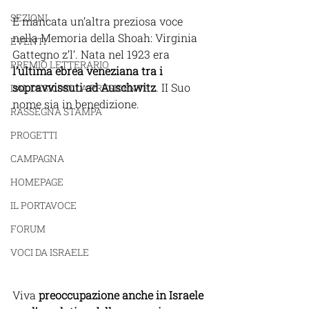
SEZIONI
È mancata un’altra preziosa voce 
nella Memoria della Shoah: Virginia 
EVENTI
Gattegno z’l’. Nata nel 1923 era 
PREMIO LETTERARIO
l’ultima ebrea veneziana tra i 
sopravvissuti ad Auschwitz
. II Suo 
DAL DESK DELLA PRESIDENTE
nome sia in benedizione.
RASSEGNA STAMPA
PROGETTI
CAMPAGNA
HOMEPAGE
IL PORTAVOCE
FORUM
VOCI DA ISRAELE
Viva 
preoccupazione anche in Israele 