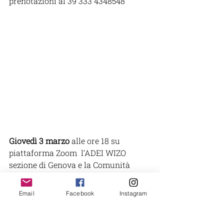
prenotazioni al 39 333 4348548
Giovedì 3 marzo
 alle ore 18 su 
piattaforma Zoom  l’ADEI WIZO 
sezione di Genova e la Comunità 
Ebraica di Genova presentano il 
volume “
Una storia tante storie – La 
Email
Facebook
Instagram
Comunità Ebraica di Genova
”. 
Intervengono la Dott.ssa Lia 