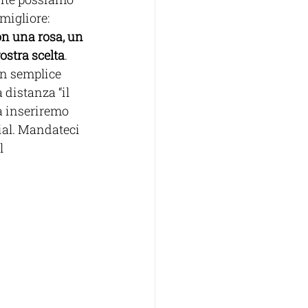
migliore: 
on una rosa, un 
vostra scelta
. 
un semplice 
a distanza “il 
a inseriremo 
ial. Mandateci 
l 