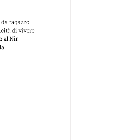
o da ragazzo 
cità di vivere 
o al Nir 
la 