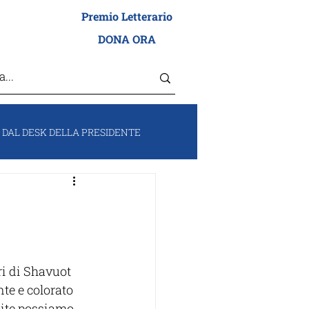
Premio Letterario
I ADEI WIZO
DONA ORA
DAL DESK DELLA PRESIDENTE
RUM
VOCI DA ISRAELE
i di Shavuot 
te e colorato 
nite possiamo 