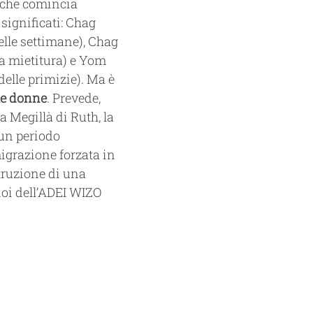
, che comincia 
 significati: Chag 
lle settimane), Chag 
a mietitura) e Yom 
elle primizie). Ma è 
le donne
. Prevede, 
lla Megillà di Ruth, la 
un periodo 
igrazione forzata in 
truzione di una 
oi dell’ADEI WIZO 