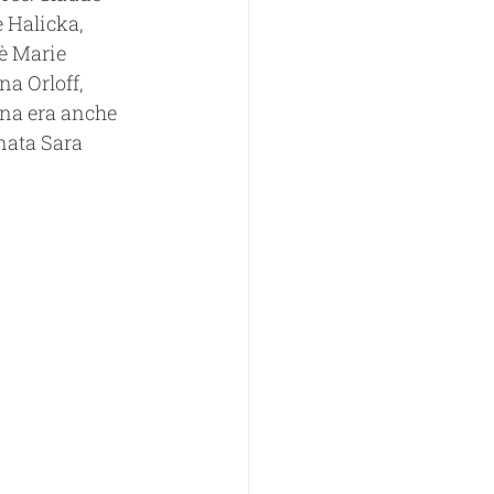
 Halicka, 
è Marie 
a Orloff, 
ina era anche 
nata Sara 