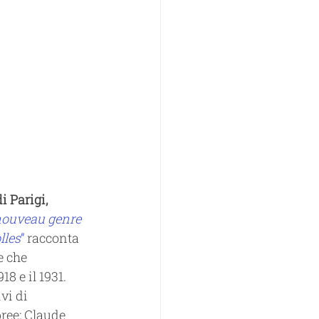
 Parigi, 
 nouveau genre 
lles
”
 racconta 
e che 
8 e il 1931. 
vi di 
ree: Claude 