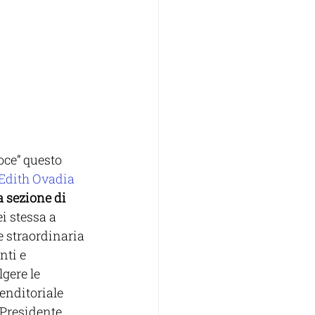
oce” questo 
 Edith Ovadia 
a sezione di 
lei stessa a 
 straordinaria 
nti e 
gere le 
renditoriale 
a Presidente 