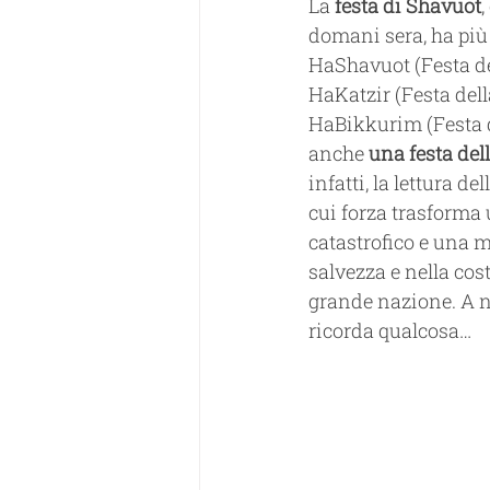
La 
festa di Shavuot
domani sera,
ha più
HaShavuot (Festa de
HaKatzir (Festa dell
HaBikkurim (Festa d
anche 
una festa del
infatti, la lettura de
cui forza trasforma 
catastrofico e una m
salvezza e nella cos
grande nazione. A n
ricorda qualcosa…