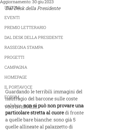
Aggiornamento:
30 giu 2023
SEZIONI
Dal Desk della Presidente 
EVENTI
PREMIO LETTERARIO
DAL DESK DELLA PRESIDENTE
RASSEGNA STAMPA
PROGETTI
CAMPAGNA
HOMEPAGE
IL PORTAVOCE
Guardando le terribili immagini del 
FORUM
naufragio del barcone sulle coste 
calabre, 
non si può non provare una 
VOCI DA ISRAELE
particolare stretta al cuore 
di fronte 
a quelle bare bianche: sono già 5 
quelle allineate al palazzetto di 