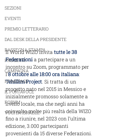
SEZIONI
EVENTI
PREMIO LETTERARIO
DAL DESK DELLA PRESIDENTE
RASSEGNA STAMPA
Il World WIZO invita 
tutte le 38 
Federazioni
 a partecipare a un 
PROGETTI
incontro su Zoom, programmato per 
CAMPAGNA
l'
8 ottobre alle 18:00 ora italiana
: 
Tehillim Project
. Si tratta di un 
HOMEPAGE
progetto nato nel 2015 in Messico e 
IL PORTAVOCE
inizialmente promosso solamente a 
FORUM
livello locale, ma che negli anni ha 
coinvolto molte più realtà della WIZO 
VOCI DA ISRAELE
fino a riunire, nel 2023 con l’ultima 
edizione, 3.000 partecipanti 
provenienti da 15 diverse Federazioni.