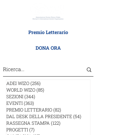
Premio Letterario
DONA ORA
ADEI WIZO
(256)
256 post
WORLD WIZO
(85)
85 post
SEZIONI
(344)
344 post
EVENTI
(363)
363 post
PREMIO LETTERARIO
(82)
82 post
DAL DESK DELLA PRESIDENTE
(54)
54 post
RASSEGNA STAMPA
(122)
122 post
PROGETTI
(7)
7 post