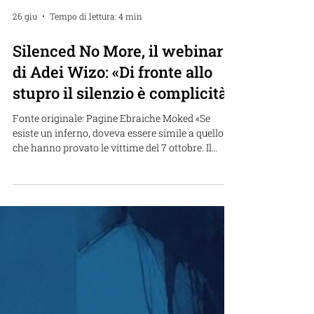
26 giu
Tempo di lettura: 4 min
Silenced No More, il webinar
di Adei Wizo: «Di fronte allo
stupro il silenzio è complicità»
Fonte originale: Pagine Ebraiche Moked «Se
esiste un inferno, doveva essere simile a quello
che hanno provato le vittime del 7 ottobre. Il
nostro rapporto ha documentato violenze
indicibili, ma ora la cosa più importante è riuscire
a confrontarsi con questo dolore». In viaggio
verso Ginevra per partecipare a un incontro
presso il Consiglio per i Diritti Umani delle
Nazioni Unite, Cochav Elkayam-Levy, esperta
israeliana di diritto internazionale, riassume così