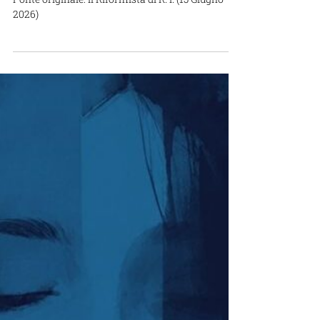
22 giu
Tempo di lettura: 1 min
“SILENCED NO MORE”: dalla
tragedia del 7 ottobre apello a
perseguire l'abuso come arma
di guerra
Fonte originale: Il Riformista di R. I. (15 Giugno
2026)