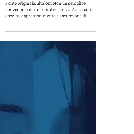
Silenced No More: rompere il
silenzio sulle violenze del 7
ottobre
Fonte originale: Shalom Non un semplice
convegno commemorativo, ma un’occasione di
ascolto, approfondimento e assunzione di
responsabilità. Questo il filo conduttore di
“Silenced No More – Sexual Terror Unveiled”, il
webinar internazionale promosso da ADEI WIZO,
l’Associazione Donne Ebree d’Italia, e nato dal
lavoro della Civil Commission on October 7
Crimes by Hamas against Women and Children,
tenutosi il 23 giugno 2026. L’incontro ha avuto
come oggetto le violenze sessuali