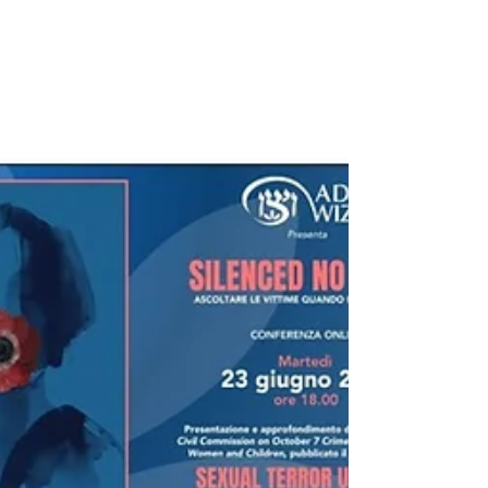
aveva fermamente voluto questo incontro, per
commentare il report della Civil Commission on
October 7 Crimes by Hamas Against Women and
Children: un documento pubblicato lo scorso 12
maggio che, con prove e testimonianze,
contribuisce a fare luce su quanto accaduto a
donne e bambini nel gi