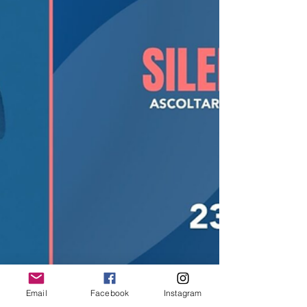
WIZO la conferenza “SILENCED NO MORE”: dalla
tragedia del 7 ottobre un appello a riconoscere e
perseguire la violenza sessuale come arma di
guerra. L’incontro on line il 23 giugno con un
panel internazionale di altissimo profilo, per
chiedere giustizia e trasformare il dolore delle
vittime in responsabilità civile La violenza
sessuale come arma di guerra e nel terrorismo
continua ad essere uno dei crimini più difficili da
ricono
Email
Facebook
Instagram