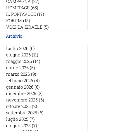
CAMPAGNA
(37)
37 post
HOMEPAGE
(65)
65 post
IL PORTAVOCE
(17)
17 post
FORUM
(15)
15 post
VOCI DA ISRAELE
(5)
5 post
Archivio
luglio 2026
(6)
6 post
giugno 2026
(11)
11 post
maggio 2026
(14)
14 post
aprile 2026
(5)
5 post
marzo 2026
(9)
9 post
febbraio 2026
(4)
4 post
gennaio 2026
(6)
6 post
dicembre 2025
(2)
2 post
novembre 2025
(6)
6 post
ottobre 2025
(2)
2 post
settembre 2025
(6)
6 post
luglio 2025
(7)
7 post
giugno 2025
(7)
7 post