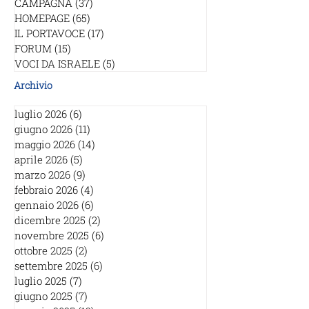
CAMPAGNA
(37)
37 post
HOMEPAGE
(65)
65 post
IL PORTAVOCE
(17)
17 post
FORUM
(15)
15 post
VOCI DA ISRAELE
(5)
5 post
Archivio
luglio 2026
(6)
6 post
giugno 2026
(11)
11 post
maggio 2026
(14)
14 post
aprile 2026
(5)
5 post
marzo 2026
(9)
9 post
febbraio 2026
(4)
4 post
gennaio 2026
(6)
6 post
dicembre 2025
(2)
2 post
novembre 2025
(6)
6 post
ottobre 2025
(2)
2 post
settembre 2025
(6)
6 post
luglio 2025
(7)
7 post
giugno 2025
(7)
7 post