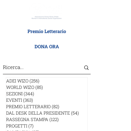
Premio Letterario
DONA ORA
ADEI WIZO
(256)
256 post
WORLD WIZO
(85)
85 post
SEZIONI
(344)
344 post
EVENTI
(363)
363 post
PREMIO LETTERARIO
(82)
82 post
DAL DESK DELLA PRESIDENTE
(54)
54 post
RASSEGNA STAMPA
(122)
122 post
PROGETTI
(7)
7 post