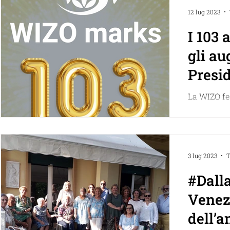
12 lug 2023
I 103 
gli au
Presi
La WIZO fes
compleanno
veramente 
congratula
3 lug 2023
T
#Dalla
Venezia: ch
dell’a