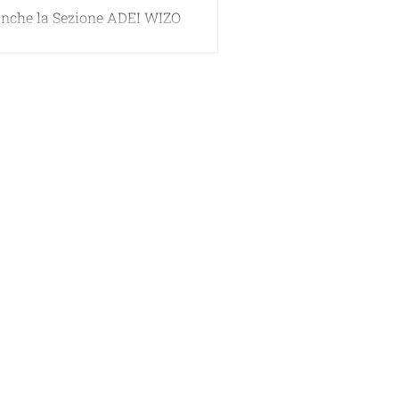
o anche la Sezione ADEI WIZO
 ha celebrato la chiusura
sociale con un gradevole
nviviale,...