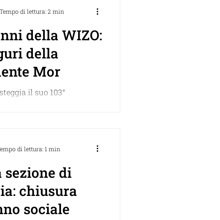
Tempo di lettura: 2 min
anni della WIZO:
guri della
dente Mor
teggia il suo 103°
, un evento ai miei occhi
straordinario. Quindi,
zioni alla WIZO con...
empo di lettura: 1 min
 sezione di
iusura
nno sociale