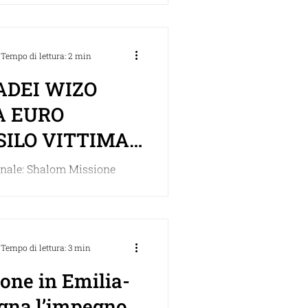
elle Donne Ebree d’Italia.
mo annuncio...
Tempo di lettura: 2 min
ADEI WIZO
A EURO
SILO VITTIMA
’ALLUVIONE
inale: Shalom Missione
l’ADEI WIZO ha consegnato
 euro all’asilo nido Azzaroli
ta sul Santerno...
Tempo di lettura: 3 min
one in Emilia-
na,l’impegno