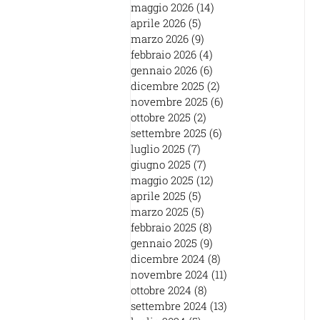
maggio 2026
(14)
14 post
aprile 2026
(5)
5 post
marzo 2026
(9)
9 post
febbraio 2026
(4)
4 post
gennaio 2026
(6)
6 post
dicembre 2025
(2)
2 post
novembre 2025
(6)
6 post
ottobre 2025
(2)
2 post
settembre 2025
(6)
6 post
luglio 2025
(7)
7 post
giugno 2025
(7)
7 post
maggio 2025
(12)
12 post
aprile 2025
(5)
5 post
marzo 2025
(5)
5 post
febbraio 2025
(8)
8 post
gennaio 2025
(9)
9 post
dicembre 2024
(8)
8 post
novembre 2024
(11)
11 post
ottobre 2024
(8)
8 post
settembre 2024
(13)
13 post