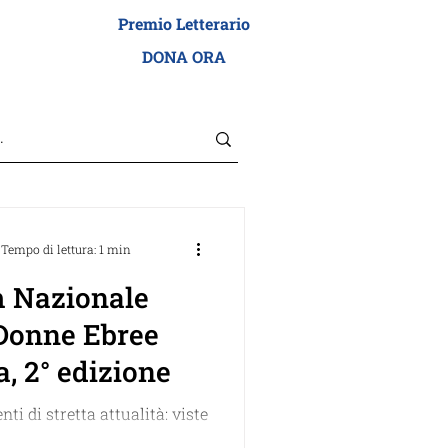
Premio Letterario
I ADEI WIZO
DONA ORA
Tempo di lettura: 1 min
 Nazionale
 Donne Ebree
ia, 2° edizione
ti di stretta attualità: viste
 speciale del Forum