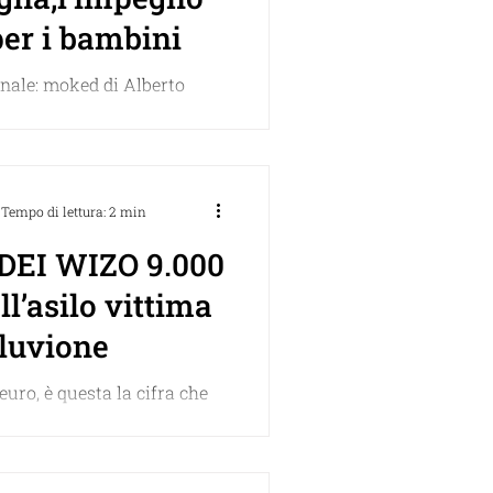
per i bambini
inale: moked di Alberto
ella sua storia quasi
 l’Adei Wizo ha aiutato un
lcolabile di bambini,...
Tempo di lettura: 2 min
ADEI WIZO 9.000
ll’asilo vittima
lluvione
euro, è questa la cifra che
nsegnato oggi all’asilo nido
 Sant’Agata sul Santerno,
.