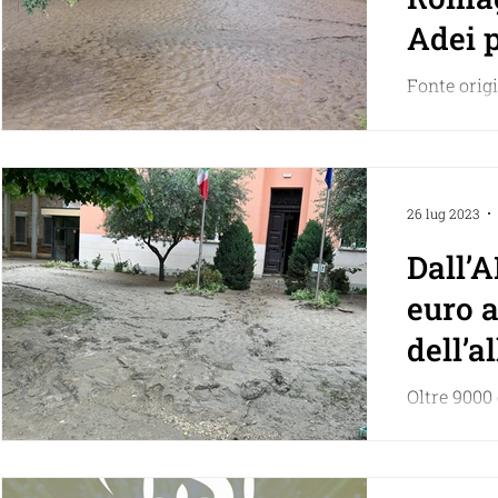
Adei 
Fonte orig
Angelino N
centenaria
numero inca
26 lug 2023
Dall’
euro a
dell’a
Oltre 9000 
abbiamo co
Azzaroli di
devastato..