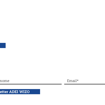
DONA con bonifico bancario a: ADEI WIZO ETS,
IBAN: IT50 Q010 0501 6060 00
letter ADEI WIZO