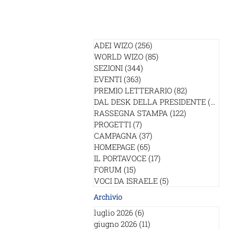
ADEI WIZO
(256)
256 post
WORLD WIZO
(85)
85 post
SEZIONI
(344)
344 post
EVENTI
(363)
363 post
PREMIO LETTERARIO
(82)
82 post
DAL DESK DELLA PRESIDENTE
(54)
54
RASSEGNA STAMPA
(122)
122 post
PROGETTI
(7)
7 post
CAMPAGNA
(37)
37 post
HOMEPAGE
(65)
65 post
IL PORTAVOCE
(17)
17 post
FORUM
(15)
15 post
VOCI DA ISRAELE
(5)
5 post
Archivio
luglio 2026
(6)
6 post
giugno 2026
(11)
11 post