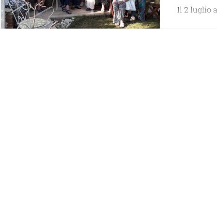
Il 2 lugli
di Venezia
dell’anno 
momento co
 post