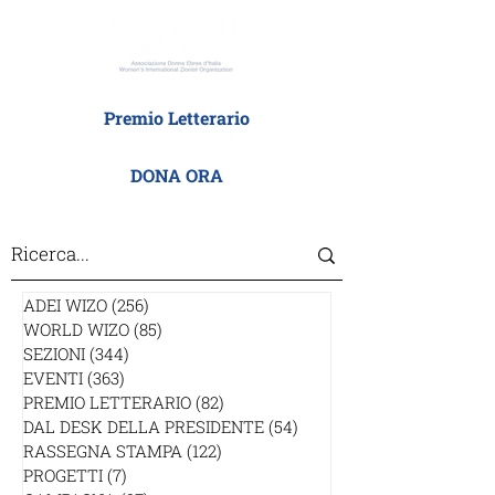
Premio Letterario
DONA ORA
ADEI WIZO
(256)
256 post
WORLD WIZO
(85)
85 post
SEZIONI
(344)
344 post
EVENTI
(363)
363 post
PREMIO LETTERARIO
(82)
82 post
DAL DESK DELLA PRESIDENTE
(54)
54 post
RASSEGNA STAMPA
(122)
122 post
PROGETTI
(7)
7 post