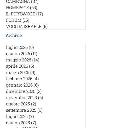
CAMPAGNA
(37)
37 post
HOMEPAGE
(65)
65 post
IL PORTAVOCE
(17)
17 post
FORUM
(15)
15 post
VOCI DA ISRAELE
(5)
5 post
Archivio
luglio 2026
(6)
6 post
giugno 2026
(11)
11 post
maggio 2026
(14)
14 post
aprile 2026
(5)
5 post
marzo 2026
(9)
9 post
febbraio 2026
(4)
4 post
gennaio 2026
(6)
6 post
dicembre 2025
(2)
2 post
novembre 2025
(6)
6 post
ottobre 2025
(2)
2 post
settembre 2025
(6)
6 post
luglio 2025
(7)
7 post
giugno 2025
(7)
7 post