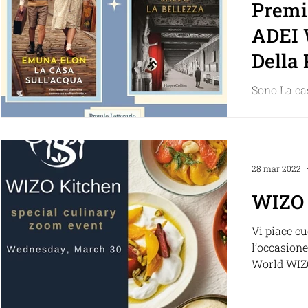
Premi
ADEI 
Della 
vinci
Sono La ca
Elon 
Elon (Guan
salvò la be
Pinto
(HarperColl
28 mar 2022
WIZO 
Vi piace cu
l’occasione
World WIZO 
evento zoom