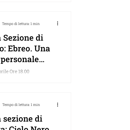
Adei Wizo Sezione di
EssereDonna “Selfie e...
Tempo di lettura: 1 min
 Sezione di
o: Ebreo. Una
 personale
 una storia
rile Ore 18.00
fine
one del nuovo libro di
iano “Ebreo”. Con l’Autore,
 e Rav Arbib. Per...
Tempo di lettura: 1 min
 sezione di
: Cielo Nero,