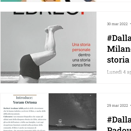
Facebook “
Milano” Ben
30 mar 2022
#Dalla
Milan
storia
dentro
Lunedì 4 ap
senza 
Presentazi
Emanuele F
Fiona Diwan
29 mar 2022
#Dalla
Padova