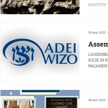
identi
MARTEDI’ 1
piattafor
Aspettando
per la rass
28 mar 2022
Assem
L'ASSEMBL
SOCIE IN 
PAGAMENT
Carissime socie, sperand
tutte in bu
28 mar 2022