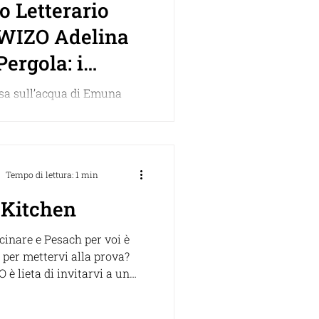
o Letterario
WIZO Adelina
Pergola: i
tori sono Emuna
sa sull’acqua di Emuna
e Francesco
da Editore) e L’uomo che
llezza di Francesco Pinto
ins) i due vincitori...
Tempo di lettura: 1 min
Kitchen
cinare e Pesach per voi è
 per mettervi alla prova?
è lieta di invitarvi a un
 speciale il 30...