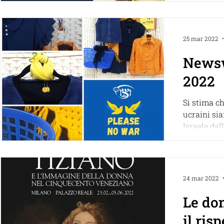
25 mar 2022
News
2022
Si stima ch
ucraini sia
Israele dall
WIZO sta l
24 mar 2022
Le don
il risp