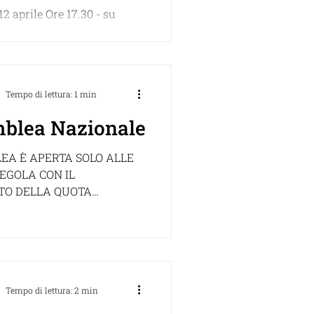
tà
2 aprile Ore 17.30 - su
ma zoom Conferenze
 Un Mare di Archeologia
egna Israele: Archeologia e...
Tempo di lettura: 1 min
blea Nazionale
EA È APERTA SOLO ALLE
REGOLA CON IL
O DELLA QUOTA
o di trovarvi
ona salute,...
Tempo di lettura: 2 min