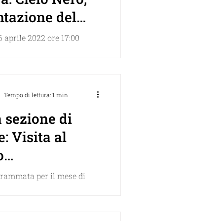
ntazione del
bert
 aprile 2022 ore 17:00
am Arbib
om
Tempo di lettura: 1 min
 sezione di
e: Visita al
o
Immaginario
grammata per il mese di
ifico
r informazioni
ts@gmail.com Un
all’insegna della scienza: