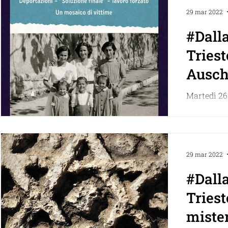
visitiamo..
29 mar 2022
#Dalla
Triest
Ausch
Martedì 26 
Presentazio
Fontana Gl
(1943-45). 
29 mar 2022
#Dalla
Trieste:
mister