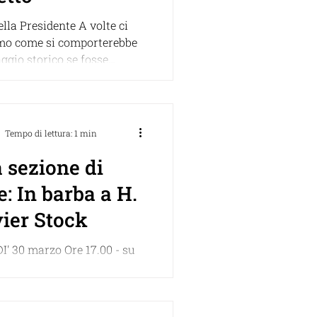
lla Presidente A volte ci
o come si comporterebbe
ggio storico se fosse
giorni nostri. Ammirando...
Tempo di lettura: 1 min
 sezione di
e: In barba a H.
vier Stock
 30 marzo Ore 17.00 - su
a zoom Tullia Catalan e
abatti presentano il libro In
i Olivier...