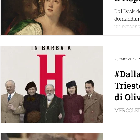
Dal Desk de
domandiam
un persona
vissuto ai 
23 mar 2022
#Dalla
Triest
di Oli
MERCOLEDI'
piattaform
Pierluigi S
barba a H. d