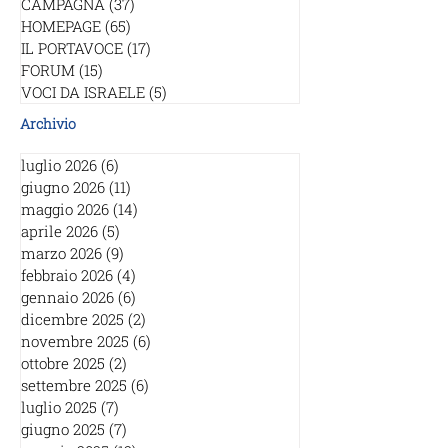
CAMPAGNA
(37)
37 post
HOMEPAGE
(65)
65 post
IL PORTAVOCE
(17)
17 post
FORUM
(15)
15 post
VOCI DA ISRAELE
(5)
5 post
Archivio
luglio 2026
(6)
6 post
giugno 2026
(11)
11 post
maggio 2026
(14)
14 post
aprile 2026
(5)
5 post
marzo 2026
(9)
9 post
febbraio 2026
(4)
4 post
gennaio 2026
(6)
6 post
dicembre 2025
(2)
2 post
novembre 2025
(6)
6 post
ottobre 2025
(2)
2 post
settembre 2025
(6)
6 post
luglio 2025
(7)
7 post
giugno 2025
(7)
7 post