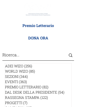
Premio Letterario
DONA ORA
ADEI WIZO
(256)
256 post
WORLD WIZO
(85)
85 post
SEZIONI
(344)
344 post
EVENTI
(363)
363 post
PREMIO LETTERARIO
(82)
82 post
DAL DESK DELLA PRESIDENTE
(54)
54 post
RASSEGNA STAMPA
(122)
122 post
PROGETTI
(7)
7 post